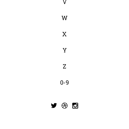
V
W
X
Y
Z
0-9