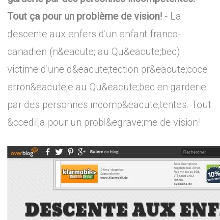
Tout ça pour un problème de vision!
- La
descente aux enfers d'un enfant franco-
canadien (n&eacute; au Qu&eacute;bec)
victime d'une d&eacute;tection pr&eacute;coce
erron&eacute;e au Qu&eacute;bec en garderie
par des personnes incomp&eacute;tentes. Tout
&ccedil;a pour un probl&egrave;me de vision!