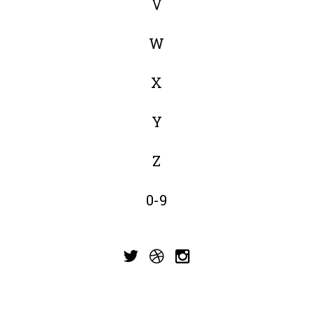
V
W
X
Y
Z
0-9