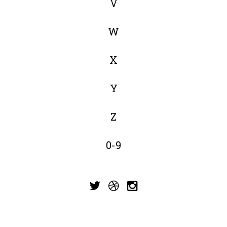
V
W
X
Y
Z
0-9